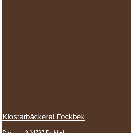
Klosterbäckerei Fockbek
Disshorn 3 24787 Fockbek