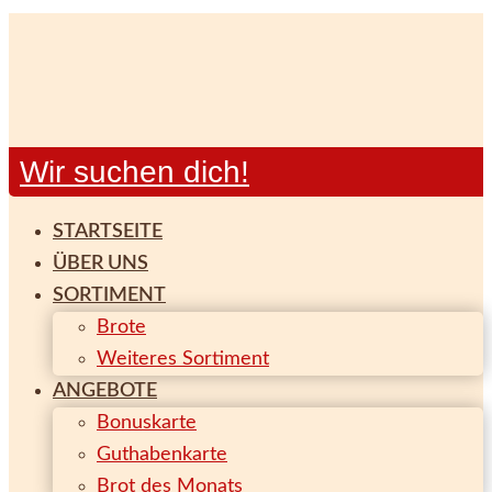
Skip
Skip
links
to
primary
navigation
Skip
Wir suchen dich!
to
content
STARTSEITE
ÜBER UNS
SORTIMENT
Brote
Weiteres Sortiment
ANGEBOTE
Bonuskarte
Guthabenkarte
Brot des Monats